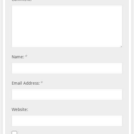
*
Name:
*
Email Address:
Website: